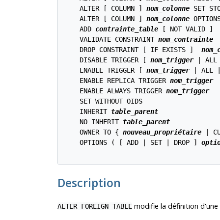
    ALTER [ COLUMN ] 
nom_colonne
 SET ST
    ALTER [ COLUMN ] 
nom_colonne
 OPTION
    ADD 
contrainte_table
 [ NOT VALID ]

    VALIDATE CONSTRAINT 
nom_contrainte
    DROP CONSTRAINT [ IF EXISTS ]  
nom_
    DISABLE TRIGGER [ 
nom_trigger
 | ALL 
    ENABLE TRIGGER [ 
nom_trigger
 | ALL |
    ENABLE REPLICA TRIGGER 
nom_trigger
    ENABLE ALWAYS TRIGGER 
nom_trigger
    SET WITHOUT OIDS

    INHERIT 
table_parent
    NO INHERIT 
table_parent
    OWNER TO { 
nouveau_propriétaire
 | C
    OPTIONS ( [ ADD | SET | DROP ] 
opti
Description
modifie la définition d'une 
ALTER FOREIGN TABLE