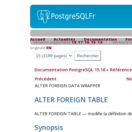
Accueil
Actualités
Documentation
Fo
Versions supportées
18
17
16
15
14
Versions 
originale
EN
Documentation PostgreSQL 15.18
»
Référence
Précédent
Ni
ALTER FOREIGN DATA WRAPPER
ALTER FOREIGN TABLE
ALTER FOREIGN TABLE — modifie la définition de 
Synopsis