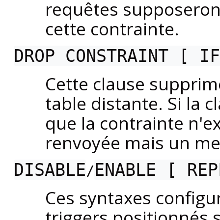
requêtes supposeron
cette contrainte.
DROP CONSTRAINT [ IF
Cette clause supprime
table distante. Si la 
que la contrainte n'e
renvoyée mais un mes
DISABLE
ENABLE [ REP
/
Ces syntaxes configu
triggers positionnés s