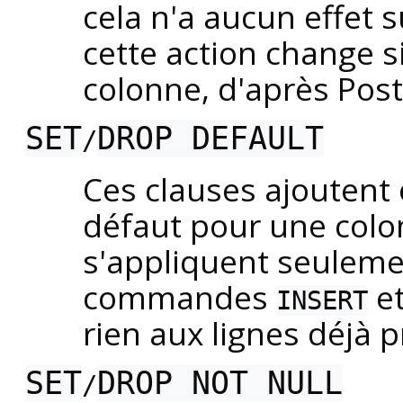
cela n'a aucun effet s
cette action change s
colonne, d'après
Pos
SET
DROP DEFAULT
/
Ces clauses ajoutent
défaut pour une colo
s'appliquent seuleme
commandes
e
INSERT
rien aux lignes déjà 
SET
DROP NOT NULL
/