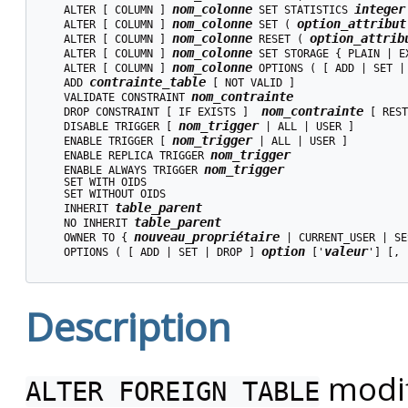
nom_colonne
integer
    ALTER [ COLUMN ] 
 SET STATISTICS 
nom_colonne
option_attribut
    ALTER [ COLUMN ] 
 SET ( 
nom_colonne
option_attrib
    ALTER [ COLUMN ] 
 RESET ( 
nom_colonne
    ALTER [ COLUMN ] 
 SET STORAGE { PLAIN | E
nom_colonne
    ALTER [ COLUMN ] 
 OPTIONS ( [ ADD | SET |
contrainte_table
    ADD 
 [ NOT VALID ]

nom_contrainte
    VALIDATE CONSTRAINT 
nom_contrainte
    DROP CONSTRAINT [ IF EXISTS ]  
 [ REST
nom_trigger
    DISABLE TRIGGER [ 
 | ALL | USER ]

nom_trigger
    ENABLE TRIGGER [ 
 | ALL | USER ]

nom_trigger
    ENABLE REPLICA TRIGGER 
nom_trigger
    ENABLE ALWAYS TRIGGER 
    SET WITH OIDS

    SET WITHOUT OIDS

table_parent
    INHERIT 
table_parent
    NO INHERIT 
nouveau_propriétaire
    OWNER TO { 
 | CURRENT_USER | SE
option
valeur
    OPTIONS ( [ ADD | SET | DROP ] 
 ['
'] [, 
Description
modif
ALTER FOREIGN TABLE