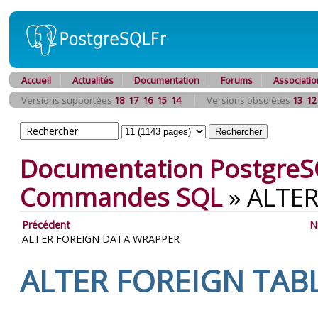
Accueil
Actualités
Documentation
Forums
Associatio
Versions supportées
18
17
16
15
14
Versions obsolètes
13
12
Documentation PostgreS
Commandes SQL
»
ALTER
Précédent
N
ALTER FOREIGN DATA WRAPPER
ALTER FOREIGN TAB