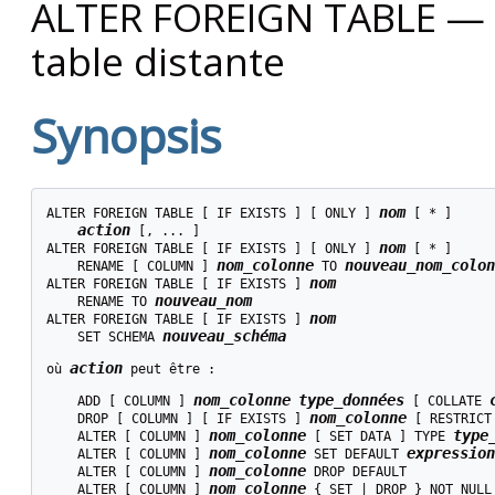
ALTER FOREIGN TABLE — mo
table distante
Synopsis
nom
ALTER FOREIGN TABLE [ IF EXISTS ] [ ONLY ] 
 [ * ]

action
 [, ... ]

nom
ALTER FOREIGN TABLE [ IF EXISTS ] [ ONLY ] 
 [ * ]

nom_colonne
nouveau_nom_colon
    RENAME [ COLUMN ] 
 TO 
nom
ALTER FOREIGN TABLE [ IF EXISTS ] 
nouveau_nom
    RENAME TO 
nom
ALTER FOREIGN TABLE [ IF EXISTS ] 
nouveau_schéma
    SET SCHEMA 
action
où 
 peut être :
nom_colonne
type_données
    ADD [ COLUMN ] 
 [ COLLATE 
nom_colonne
    DROP [ COLUMN ] [ IF EXISTS ] 
 [ RESTRICT
nom_colonne
type
    ALTER [ COLUMN ] 
 [ SET DATA ] TYPE 
nom_colonne
expression
    ALTER [ COLUMN ] 
 SET DEFAULT 
nom_colonne
    ALTER [ COLUMN ] 
 DROP DEFAULT

nom_colonne
    ALTER [ COLUMN ] 
 { SET | DROP } NOT NULL
