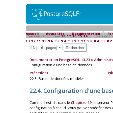
Accueil
Actualités
Documentation
Fo
Versions supportées
18
17
16
15
14
Versions o
13
12
11
10
9.6
9.5
9.4
9.3
9.2
9.1
9.0
8.4
8.3
8.2
Documentation PostgreSQL 13.23
»
Administra
Configuration d'une base de données
Précédent
Ni
22.3. Bases de données modèles
22.4. Configuration d'une ba
Comme il est dit dans le
Chapitre 19
, le serveur
P
configuration à chaud. Vous pouvez spécifier des 