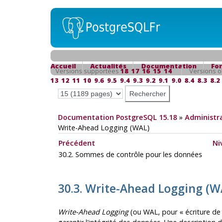
Accueil
Actualités
Documentation
Fo
Versions supportées
18
17
16
15
14
Versions o
13
12
11
10
9.6
9.5
9.4
9.3
9.2
9.1
9.0
8.4
8.3
8.2
Documentation PostgreSQL 15.18
»
Administra
Write-Ahead Logging (
WAL
)
Précédent
Ni
30.2. Sommes de contrôle pour les données
30.3. Write-Ahead Logging (
W
Write-Ahead Logging
(ou
WAL
, pour « écriture 