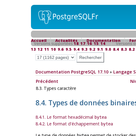
Accueil
Actualités
Documentation
Fo
Versions supportées
18
17
16
15
14
Versions o
13
12
11
10
9.6
9.5
9.4
9.3
9.2
9.1
9.0
8.4
8.3
8.2
Documentation PostgreSQL 17.10
»
Langage 
Précédent
Ni
8.3. Types caractère
8.4. Types de données binair
8.4.1. Le format hexadécimal
bytea
8.4.2. Le format d'échappement
bytea
Le type de données
permet de stocker des c
bytea