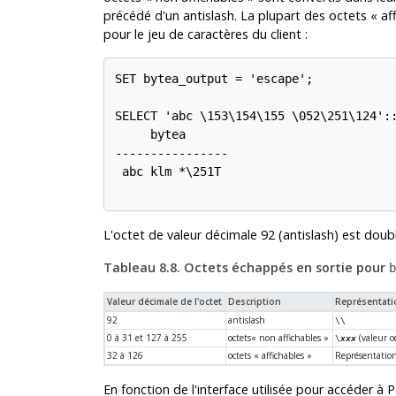
précédé d'un antislash. La plupart des octets
«
af
pour le jeu de caractères du client :
SET bytea_output = 'escape';

SELECT 'abc \153\154\155 \052\251\124'::
     bytea

----------------

 abc klm *\251T

L'octet de valeur décimale 92 (antislash) est doubl
Tableau 8.8. Octets échappés en sortie pour
b
Valeur décimale de l'octet
Description
Représentati
92
antislash
\\
0 à 31 et 127 à 255
octets
«
non affichables
»
(valeur o
\
xxx
32 à 126
octets
«
affichables
»
Représentation
En fonction de l'interface utilisée pour accéder à
P