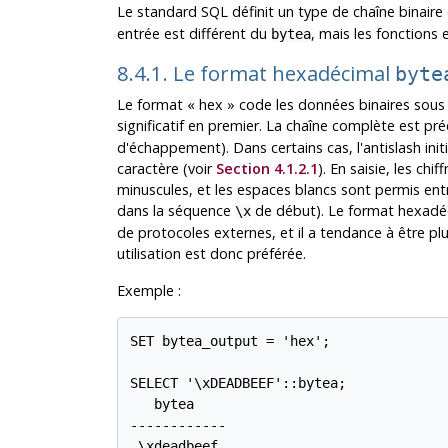
Le standard
SQL
définit un type de chaîne binaire
entrée est différent du
, mais les fonctions
bytea
8.4.1. Le format hexadécimal
byte
Le format
«
hex
»
code les données binaires sous 
significatif en premier. La chaîne complète est p
d'échappement). Dans certains cas, l'antislash ini
caractère (voir
Section 4.1.2.1
). En saisie, les ch
minuscules, et les espaces blancs sont permis entre 
dans la séquence
de début). Le format hexadéc
\x
de protocoles externes, et il a tendance à être p
utilisation est donc préférée.
Exemple :
SET bytea_output = 'hex';

SELECT '\xDEADBEEF'::bytea;

   bytea

------------

 \xdeadbeef
