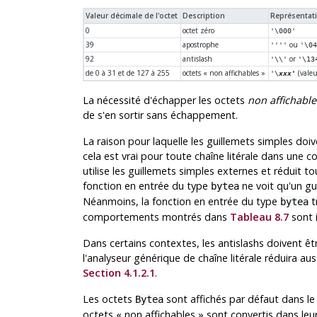
Valeur décimale de l'octet
Description
Représentat
0
octet zéro
'\000'
39
apostrophe
ou
''''
'\0
92
antislash
or
'\\'
'\13
de 0 à 31 et de 127 à 255
octets
«
non affichables
»
(valeu
'\
xxx'
La nécessité d'échapper les octets
non affichable
de s'en sortir sans échappement.
La raison pour laquelle les guillemets simples d
cela est vrai pour toute chaîne litérale dans une 
utilise les guillemets simples externes et réduit t
fonction en entrée du type
ne voit qu'un gu
bytea
Néanmoins, la fonction en entrée du type
t
bytea
comportements montrés dans
Tableau 8.7
sont 
Dans certains contextes, les antislashs doivent êt
l'analyseur générique de chaîne litérale réduira aus
Section 4.1.2.1
.
Les octets
sont affichés par défaut dans l
Bytea
octets
«
non affichables
»
sont convertis dans leur