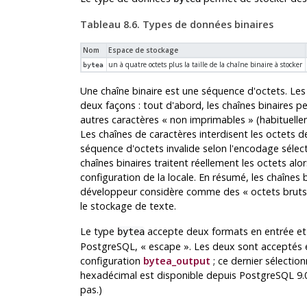
Tableau 8.6. Types de données binaires
Nom
Espace de stockage
un à quatre octets plus la taille de la chaîne binaire à stocker
bytea
Une chaîne binaire est une séquence d'octets. Les
deux façons : tout d'abord, les chaînes binaires p
autres caractères
«
non imprimables
»
(habituellem
Les chaînes de caractères interdisent les octets de
séquence d'octets invalide selon l'encodage sélect
chaînes binaires traitent réellement les octets al
configuration de la locale. En résumé, les chaînes
développeur considère comme des
«
octets bruts
le stockage de texte.
Le type
accepte deux formats en entrée et
bytea
PostgreSQL
,
«
escape
»
. Les deux sont acceptés
configuration
bytea_output
; ce dernier sélectio
hexadécimal est disponible depuis
PostgreSQL
9.0
pas.)