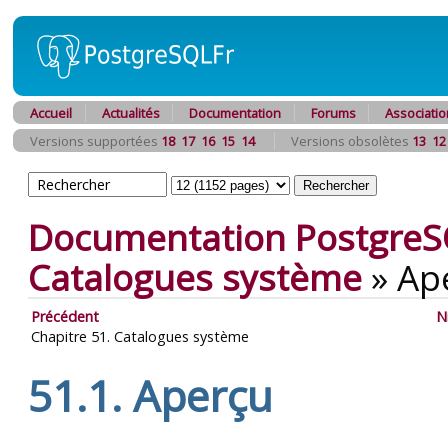
Accueil
Actualités
Documentation
Forums
Associatio
Versions supportées
18
17
16
15
14
Versions obsolètes
13
12
Documentation PostgreS
Catalogues système
»
Ap
Précédent
N
Chapitre 51. Catalogues système
51.1. Aperçu