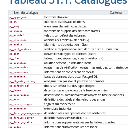
Nom du catalogue
Contenu
fonctions d'agrégat
pg_aggregate
méthodes d'accès aux relations
pg_am
opérateurs des méthodes d'accès
pg_amop
fonctions de support des méthodes d'accès
pg_amproc
valeurs par défaut des colonnes
pg_attrdef
colonnes des tables (
«
attributs
»
)
pg_attribute
identifiants d'autorisation (rôles)
pg_authid
relations d'appartenance aux identifiants d'autorisation
pg_auth_members
conversions de types de données (
cast
)
pg_cast
tables, index, séquences, vues (
«
relations
»
)
pg_class
collationnement (information locale)
pg_collation
contraintes de vérification, contraintes uniques, contraintes de 
pg_constraint
informations de conversions de codage
pg_conversion
bases de données du cluster
PostgreSQL
pg_database
configuration par rôle et par base de données
pg_db_role_setting
droits par défaut sur des types d'objets
pg_default_acl
dépendances entre objets de la base de données
pg_depend
descriptions ou commentaires des objets de base de données
pg_description
définitions des labels et des valeurs des enum
pg_enum
triggers sur événement
pg_event_trigger
extensions installées
pg_extension
définitions des wrappers de données distantes
pg_foreign_data_wrapper
définitions des serveurs distants
pg_foreign_server
informations supplémentaires sur les tables distantes
pg_foreign_table
informations supplémentaires des index
pg_index