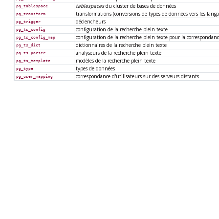
tablespaces
du cluster de bases de données
pg_tablespace
transformations (conversions de types de données vers les lang
pg_transform
déclencheurs
pg_trigger
configuration de la recherche plein texte
pg_ts_config
configuration de la recherche plein texte pour la correspondanc
pg_ts_config_map
dictionnaires de la recherche plein texte
pg_ts_dict
analyseurs de la recherche plein texte
pg_ts_parser
modèles de la recherche plein texte
pg_ts_template
types de données
pg_type
correspondance d'utilisateurs sur des serveurs distants
pg_user_mapping