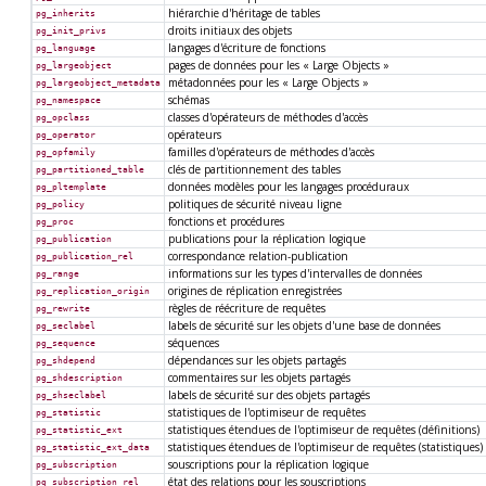
hiérarchie d'héritage de tables
pg_inherits
droits initiaux des objets
pg_init_privs
langages d'écriture de fonctions
pg_language
pages de données pour les « Large Objects »
pg_largeobject
métadonnées pour les « Large Objects »
pg_largeobject_metadata
schémas
pg_namespace
classes d'opérateurs de méthodes d'accès
pg_opclass
opérateurs
pg_operator
familles d'opérateurs de méthodes d'accès
pg_opfamily
clés de partitionnement des tables
pg_partitioned_table
données modèles pour les langages procéduraux
pg_pltemplate
politiques de sécurité niveau ligne
pg_policy
fonctions et procédures
pg_proc
publications pour la réplication logique
pg_publication
correspondance relation-publication
pg_publication_rel
informations sur les types d'intervalles de données
pg_range
origines de réplication enregistrées
pg_replication_origin
règles de réécriture de requêtes
pg_rewrite
labels de sécurité sur les objets d'une base de données
pg_seclabel
séquences
pg_sequence
dépendances sur les objets partagés
pg_shdepend
commentaires sur les objets partagés
pg_shdescription
labels de sécurité sur des objets partagés
pg_shseclabel
statistiques de l'optimiseur de requêtes
pg_statistic
statistiques étendues de l'optimiseur de requêtes (définitions)
pg_statistic_ext
statistiques étendues de l'optimiseur de requêtes (statistiques)
pg_statistic_ext_data
souscriptions pour la réplication logique
pg_subscription
état des relations pour les souscriptions
pg_subscription_rel