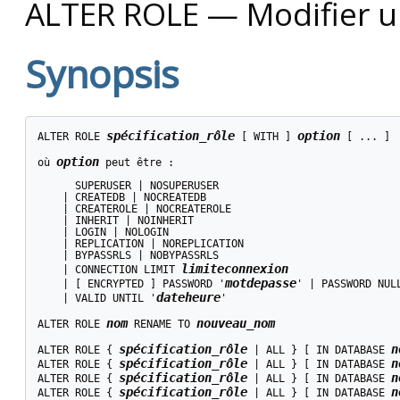
ALTER ROLE — Modifier u
Synopsis
spécification_rôle
option
ALTER ROLE 
 [ WITH ] 
 [ ... ]

option
où 
 peut être :
      SUPERUSER | NOSUPERUSER

    | CREATEDB | NOCREATEDB

    | CREATEROLE | NOCREATEROLE

    | INHERIT | NOINHERIT

    | LOGIN | NOLOGIN

    | REPLICATION | NOREPLICATION

    | BYPASSRLS | NOBYPASSRLS

limiteconnexion
    | CONNECTION LIMIT 
motdepasse
    | [ ENCRYPTED ] PASSWORD '
' | PASSWORD NULL
dateheure
    | VALID UNTIL '
'

nom
nouveau_nom
ALTER ROLE 
 RENAME TO 
spécification_rôle
n
ALTER ROLE { 
 | ALL } [ IN DATABASE 
spécification_rôle
n
ALTER ROLE { 
 | ALL } [ IN DATABASE 
spécification_rôle
n
ALTER ROLE { 
 | ALL } [ IN DATABASE 
spécification_rôle
n
ALTER ROLE { 
 | ALL } [ IN DATABASE 