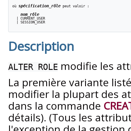
spécification_rôle
où 
 peut valoir :
nom_rôle
  | CURRENT_USER

  | SESSION_USER

Description
modifie les att
ALTER ROLE
La première variante list
modifier la plupart des at
dans la commande
CREA
détails). (Tous les attrib
l'exception de la gestion