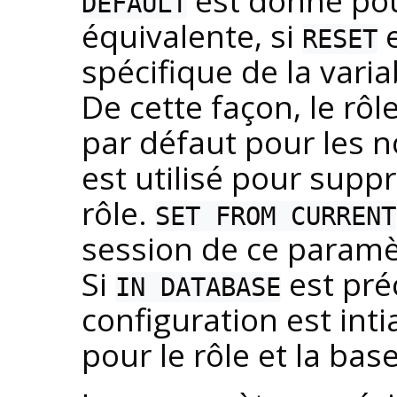
est donné po
DEFAULT
équivalente, si
e
RESET
spécifique de la varia
De cette façon, le rôl
par défaut pour les n
est utilisé pour supp
rôle.
SET FROM CURRENT
session de ce paramèt
Si
est pré
IN DATABASE
configuration est int
pour le rôle et la bas