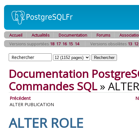
Accueil
Actualités
Documentation
Forums
Associatio
Versions supportées
18
17
16
15
14
Versions obsolètes
13
12
Documentation PostgreS
Commandes SQL
»
ALTER
Précédent
N
ALTER PUBLICATION
ALTER ROLE